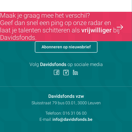
Maak je graag mee het verschil?
Geef dan snel een ping op onze radar en
laat je talenten schitteren als
vrijwilliger
bij
Davidsfonds.
Abonneren op nieuwsbrief
Volg
Davidsfonds
op sociale media
Volg
Volg
Volg
ons
ons
ons
op
op
op
Facebook
Instagram
LinkedIn
Contactpersoon:
Davidsfonds vzw
Adres:
Sluisstraat 79
bus 03.01, 3000
Leuven
Telefoon:
016 31 06 00
E-mail:
info@davidsfonds.be