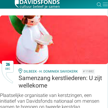
Zoe
Dir
Zoek:
Zoeken
26
DEC
DILBEEK - H. DOMINIEK SAVIOKERK
# 11882
Samenzang kerstliederen: U zijt
wellekome
Plaatselijke organisatie van kerstzingen, een
initiatief van Davidsfonds nationaal om mensen
samen te brengen op tweede kerstdag.